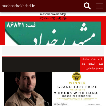
mashhadrokhdad.ir
@mashhadrokhdad
-site-0(2)(3)(4).jpg')">
جایزه بزرگ جشنواره
فیلم آستوریا برای
فیلمساز خراسانی