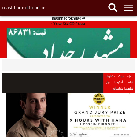
mashhadrokhdad.ir
@mashhadrokhdad
-site-0(2)(3)(4).jpg')">
جایزه بزرگ جشنواره
فیلم آستوریا برای
فیلمساز خراسانی