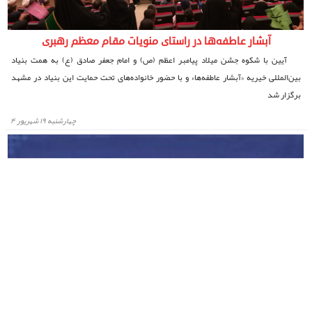
آبشار عاطفه‌ها در راستای منویات مقام معظم رهبری
آیین با شکوه جشن میلاد پیامبر اعظم (ص) و امام جعفر صادق (ع) به همت بنیاد
بین‌المللی خیریه «آبشار عاطفه‌ها» و با حضور خانواده‌های تحت حمایت این بنیاد در مشهد
برگزار شد
چهارشنبه ۱۹ شهریور ۴