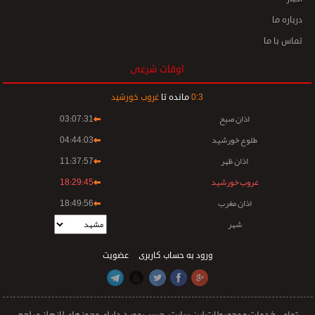
درباره ما
تماس با ما
اوقات شرعی
3
:
0
مانده تا
غروب خورشید
اذان صبح
03:07:31
طلوع خورشید
04:44:03
اذان ظهر
11:37:57
غروب خورشید
18:29:45
اذان مغرب
18:49:56
شهر
ورود به حساب کاربری
عضویت
تمامی خدمات و محصولات این سایت، حسب مورد دارای مجوزهای لازم از مراجع