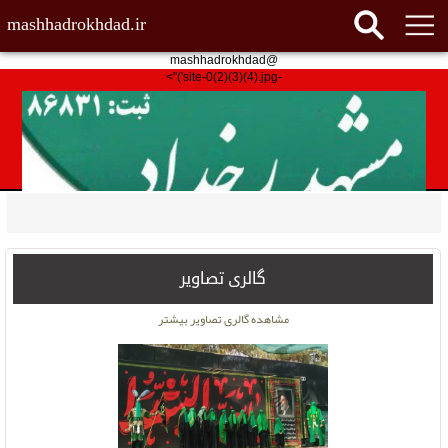
mashhadrokhdad.ir
@mashhadrokhdad
-site-0(2)(3)(4).jpg')">
گالری تصاویر
مشاهده گالری تصاویر بیشتر