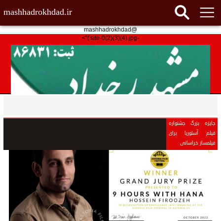
mashhadrokhdad.ir
@mashhadrokhdad
-site-0(2)(3)(4).jpg')">
جایزه بزرگ جشنواره
فیلم آستوریا برای
فیلمساز خراسانی