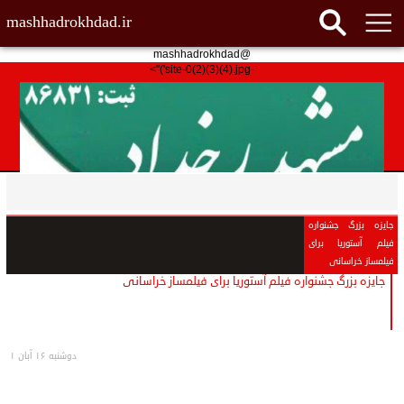
mashhadrokhdad.ir
@mashhadrokhdad
-site-0(2)(3)(4).jpg')">
جایزه بزرگ جشنواره
فیلم آستوریا برای
فیلمساز خراسانی