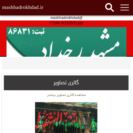
mashhadrokhdad.ir
@mashhadrokhdad
-site-0(2)(3)(4).jpg')">
گالری تصاویر
مشاهده گالری تصاویر بیشتر