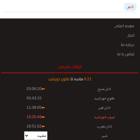
0 نظر
صفحه اصلی
اخبار
درباره ما
تماس با ما
اوقات شرعی
21
:
0
مانده تا
طلوع خورشید
اذان صبح
03:06:20
طلوع خورشید
04:43:15
اذان ظهر
11:38:05
غروب خورشید
18:30:48
اذان مغرب
18:51:02
شهر