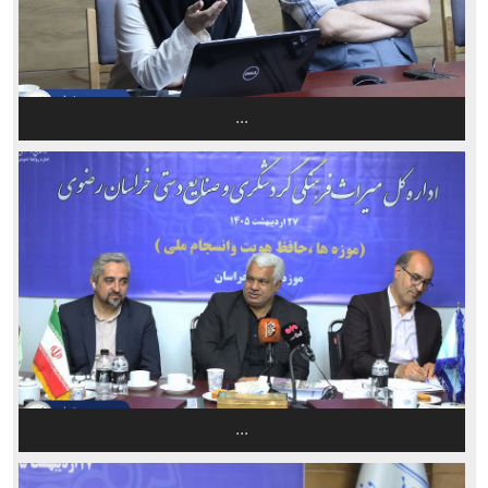
...
...