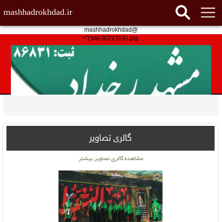
mashhadrokhdad.ir
@mashhadrokhdad
-site-0(2)(3)(4).jpg')">
گالری تصاویر
مشاهده گالری تصاویر بیشتر