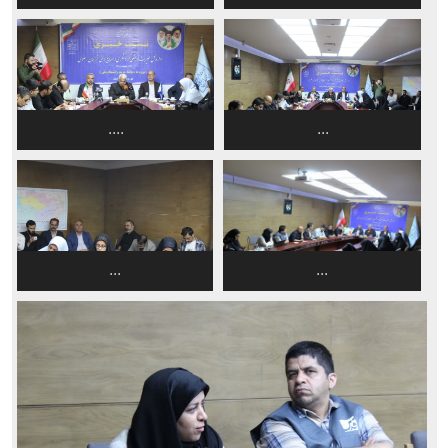
....
...
...
...