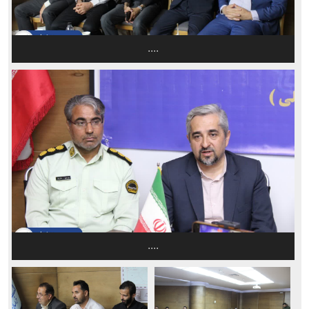
....
....