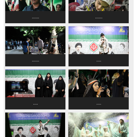
......
......
......
....
....
....