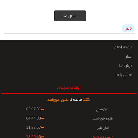
ارسال نظر
0 نظر
صفحه اصلی
اخبار
درباره ما
تماس با ما
اوقات شرعی
25
:
1
مانده تا
طلوع خورشید
اذان صبح
03:07:31
طلوع خورشید
04:44:03
اذان ظهر
11:37:57
غروب خورشید
18:29:45