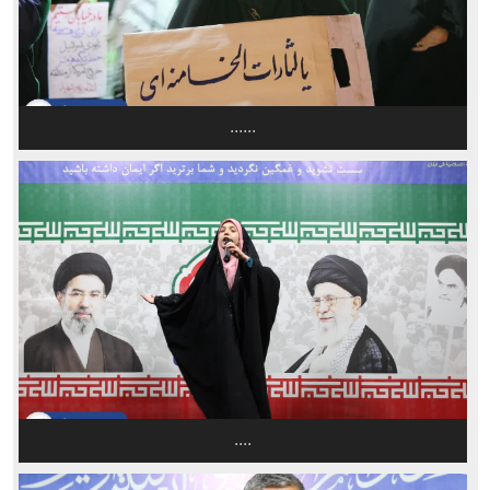
......
....