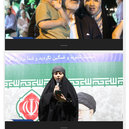
......
......