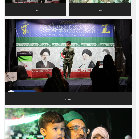
....
....
......