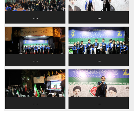
....
....
....
....
....
....