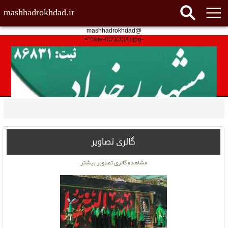
mashhadrokhdad.ir
@mashhadrokhdad
-site-0(2)(3)(4).jpg')">
گالری تصاویر
مشاهده گالری تصاویر بیشتر