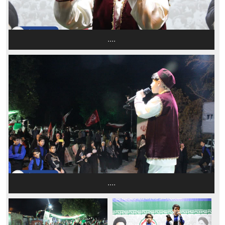
....
....