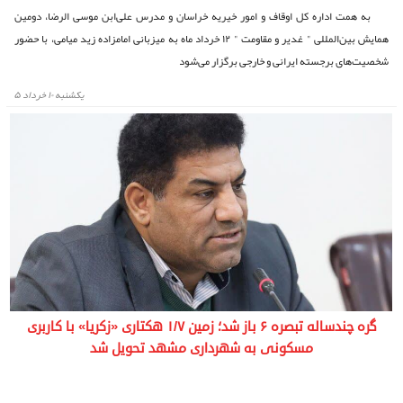
به همت اداره کل اوقاف و امور خیریه خراسان و مدرس علی‌ابن موسی الرضا، دومین
همایش بین‌المللی " غدیر و مقاومت " ۱۲ خرداد ماه به میزبانی امامزاده زید میامی، با حضور
شخصیت‌های برجسته ایرانی و خارجی برگزار می‌شود
يكشنبه ۱۰ خرداد ۵
گره چندساله تبصره ۶ باز شد؛ زمین ۱/۷ هکتاری «زکریا» با کاربری
مسکونی به شهرداری مشهد تحویل شد