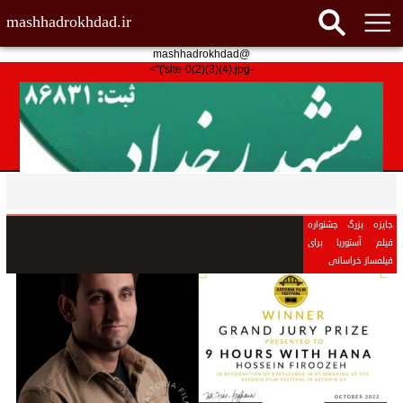
mashhadrokhdad.ir
@mashhadrokhdad
-site-0(2)(3)(4).jpg')">
جایزه بزرگ جشنواره
فیلم آستوریا برای
فیلمساز خراسانی