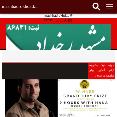
mashhadrokhdad.ir
@mashhadrokhdad
-site-0(2)(3)(4).jpg')">
جایزه بزرگ جشنواره
فیلم آستوریا برای
فیلمساز خراسانی