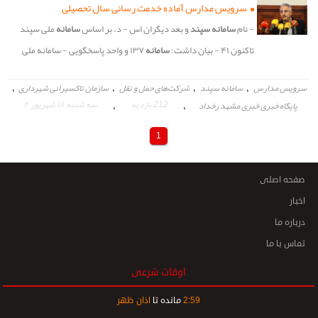
سرویس مدارس آماده خدمت رسانی سال تحصیلی
- ‌نام
سامانه سپند
و بعد دیگران اس - د. بر اساس
سامانه
ملی سپند
تاکنون ۴۱ - بیان داشت:
سامانه
۱۳۷ و واحد پاسخگویی - سامانه ملی
سپند
تاکنون ۴۱ هزار و ۵۲۱
،
،
،
،
سرویس مدارس
سامانه سپند
شرکت‌های حمل و نقل
سازمان تاکسیرانی شهرداری
،
212 بازدید
،
سه شنبه ۱۸ شهریور ۴
پایگاه خبری خبری مشهد رخداد
1
صفحه اصلی
اخبار
درباره ما
تماس با ما
اوقات شرعی
59
:
2
مانده تا
اذان ظهر