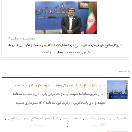
پنجشنبه ۷ اسفند ۴
مدیرکل منابع طبیعی کردستان مطرح کرد؛ مشارکت همگانی در کاشت و نگهداری نهال‌ها،
ضامن توسعه پایدار فضای سبز است
سامانه سپند
مدیرعامل سازمان تاکسیرانی مشهد عنوان کرد: تنها ۱۰ درصد،
متقاضی سرویس مدارس هستند
- د از طریق
سامانه سپند
ثبت و تخصیص یاب - اری مشهد،
سامانه
سپند
و اتاق پاسخگویی - ر ارتباطی،
سامانه
۱۳۷ شهرداری مشهد،
،
،
،
،
،
تاکسیرانی
سرویس مدارس
سامانه سپند
شرکت‌های ذی صلاح
مرتضی چایچی
322 بازدید
،
جمعه ۶ مهر ۳