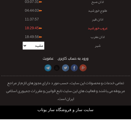
اذان صبح
03:07:31
طلوع خورشید
04:44:03
اذان ظهر
11:37:57
غروب خورشید
18:29:45
اذان مغرب
18:49:56
شهر
ورود به حساب کاربری
عضویت
تمامی خدمات و محصولات این سایت، حسب مورد دارای مجوزهای لازم از مراجع
مربوطه می باشند و فعالیت های این سایت تابع قوانین و مقررات جمهوری اسلامی
ایران است.
سایت ساز و فروشگاه ساز یوتاب