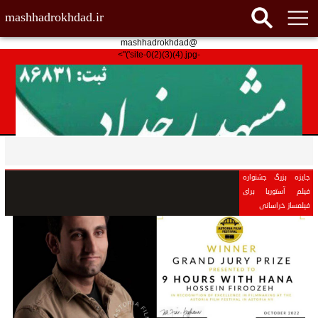
mashhadrokhdad.ir
@mashhadrokhdad
-site-0(2)(3)(4).jpg')">
جایزه بزرگ جشنواره
فیلم آستوریا برای
فیلمساز خراسانی