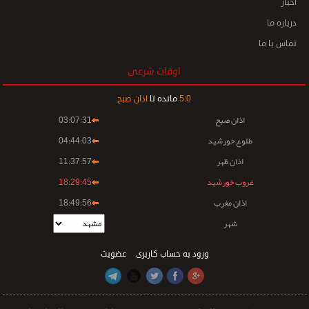
اخبار
درباره ما
تماس با ما
اوقات شرعی
0
:
5
مانده تا
اذان صبح
اذان صبح
03:07:31
طلوع خورشید
04:44:03
اذان ظهر
11:37:57
غروب خورشید
18:29:45
اذان مغرب
18:49:56
شهر
ورود به حساب کاربری
عضویت