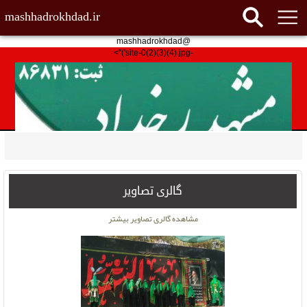
mashhadrokhdad.ir
@mashhadrokhdad
-site-0(2)(3)(4).jpg')">
گالری تصاویر
مشاهده گالری تصاویر بیشتر