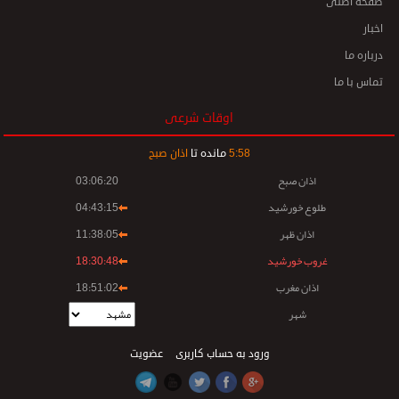
صفحه اصلی
اخبار
درباره ما
تماس با ما
اوقات شرعی
58
:
5
مانده تا
اذان صبح
اذان صبح
03:06:20
طلوع خورشید
04:43:15
اذان ظهر
11:38:05
غروب خورشید
18:30:48
اذان مغرب
18:51:02
شهر
ورود به حساب کاربری
عضویت