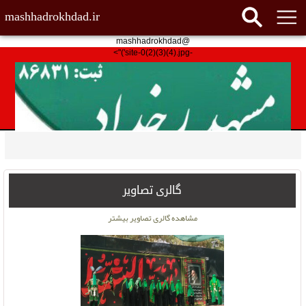
mashhadrokhdad.ir
@mashhadrokhdad
-site-0(2)(3)(4).jpg')">
گالری تصاویر
مشاهده گالری تصاویر بیشتر