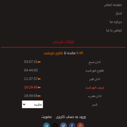
صفحه اصلی
اخبار
درباره ما
تماس با ما
اوقات شرعی
48
:
0
مانده تا
طلوع خورشید
اذان صبح
03:07:31
طلوع خورشید
04:44:03
اذان ظهر
11:37:57
غروب خورشید
18:29:45
اذان مغرب
18:49:56
شهر
ورود به حساب کاربری
عضویت