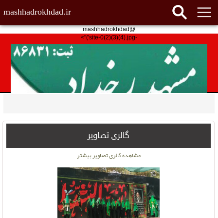
mashhadrokhdad.ir
@mashhadrokhdad
-site-0(2)(3)(4).jpg')">
گالری تصاویر
مشاهده گالری تصاویر بیشتر