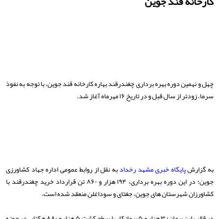
کارخانه قند جوین
چهل و نهمین دوره بهره برداری چغندرقند بهاره کارخانه قند جوین، با توجه به نفوذ
سرما، زودتر از سال قبل و در تاریخ ۱۶ مهرماه آغاز شد.
به گزارش
پایگاه خبری مشهد رخداد
به نقل از روابط عمومی اداره جهاد کشاورزی
جوین؛ در این دوره بهره برداری، ۱۹۴ هزار و ۸۶۰ تن قرارداد خرید چغندرقند با
کشاورزان شهرستان های جوین، جغتای و سوداغلن منعقد شده است.
در قالب این پیمان؛ ۳ هزار و ۵ پیمانکار با سطح کشت ۵ هزار و ۸۸۰ هکتار، در حوزه