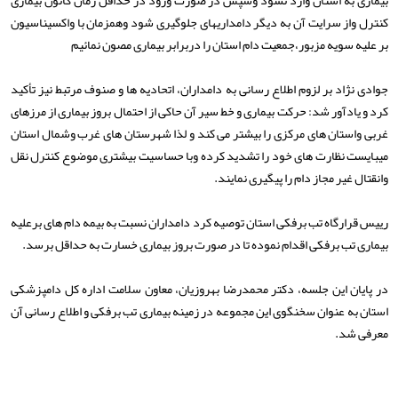
کنترل واز سرایت آن به دیگر دامداریهای جلوگیری شود وهمزمان با واکسیناسیون
بر علیه سویه مزبور،جمعیت دام استان را دربرابر بیماری مصون نمائیم
جوادی نژاد بر لزوم اطلاع رسانی به دامداران، اتحادیه ها و صنوف مرتبط نیز تأکید
کرد و یادآور شد: حرکت بیماری و خط سیر آن حاکی از احتمال بروز بیماری از مرزهای
غربی واستان های مرکزی را بیشتر می کند و لذا شهرستان های غرب وشمال استان
میبایست نظارت های خود را تشدید کرده وبا حساسیت بیشتری موضوع کنترل نقل
وانقتال غیر مجاز دام را پیگیری نمایند.
رییس قرارگاه تب برفکی استان توصیه کرد دامداران نسبت به بیمه دام های برعلیه
بیماری تب برفکی اقدام نموده تا در صورت بروز بیماری خسارت به حداقل برسد.
در پایان این جلسه، دکتر محمدرضا بهروزیان، معاون سلامت اداره کل دامپزشکی
استان به عنوان سخنگوی این مجموعه در زمینه بیماری تب برفکی و اطلاع رسانی آن
معرفی شد.