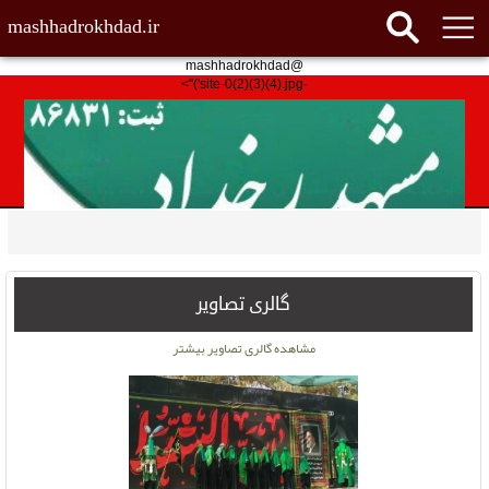
mashhadrokhdad.ir
@mashhadrokhdad
-site-0(2)(3)(4).jpg')">
گالری تصاویر
مشاهده گالری تصاویر بیشتر