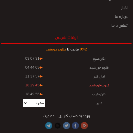
اخبار
درباره ما
تماس با ما
اوقات شرعی
42
:
0
مانده تا
طلوع خورشید
اذان صبح
03:07:31
طلوع خورشید
04:44:03
اذان ظهر
11:37:57
غروب خورشید
18:29:45
اذان مغرب
18:49:56
شهر
ورود به حساب کاربری
عضویت