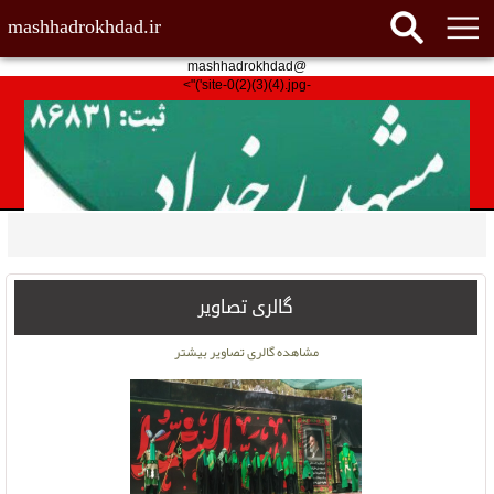
mashhadrokhdad.ir
@mashhadrokhdad
-site-0(2)(3)(4).jpg')">
گالری تصاویر
مشاهده گالری تصاویر بیشتر