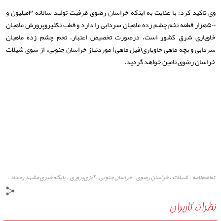
وی تاکید کرد: با عنایت به اینکه خراسان رضوی ظرفیت تولید سالانه ۳میلیون و
۵۰۰هزار قطعه تخم چشم زده ماهیان سردابی را دارد و قطب تکثیروپرورش ماهیان
خاویاری شرق کشور است، درصورت تخصیص اعتبار، تخم چشم زده ماهیان
سردابی و بچه ماهی خاویاری(فیل ماهی) موردنیاز خراسان جنوبی، از سوی شیلات
خراسان رضوی تامین خواهد گردید.
تفاهم‌نامه
شیلات
خراسان رضوی
خراسان جنوبی
آبزی‌پروری
پایگاه خبری مشهد رخداد
،
،
،
،
،
،
نظرات کاربران