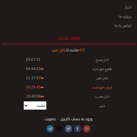
اخبار
درباره ما
تماس با ما
اوقات شرعی
5
:
6
مانده تا
اذان صبح
اذان صبح
03:07:31
طلوع خورشید
04:44:03
اذان ظهر
11:37:57
غروب خورشید
18:29:45
اذان مغرب
18:49:56
شهر
ورود به حساب کاربری
عضویت