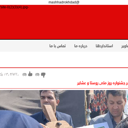
@mashhadrokhdad
-site-0(2)(3)(4).jpg')">
اویر
استانداردها
درباره ما
تماس با ما
۱۴۰۴/۷/۲۰ يكشنبه
)
0
(
)
0
(
بر جشنواره روز ملی روستا و عشایر