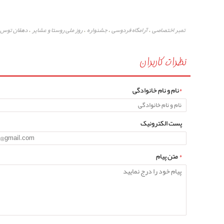
تمبر اختصاصی
آرامگاه فردوسی
جشنواره
روز ملی روستا و عشایر
دهقان توس
،
،
،
،
نظرات کاربران
*
نام و نام خانوادگی
پست الکترونیک
*
متن پیام