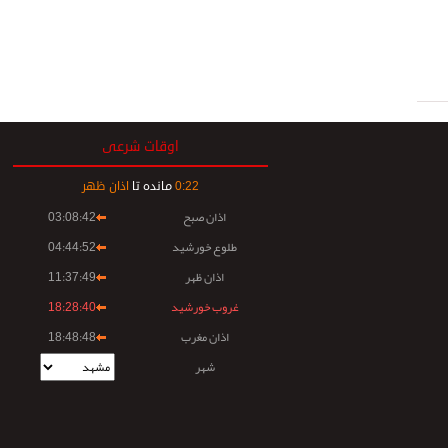
اوقات شرعی
22
:
0
مانده تا
اذان ظهر
اذان صبح
03:08:42
طلوع خورشید
04:44:52
اذان ظهر
11:37:49
غروب خورشید
18:28:40
اذان مغرب
18:48:48
شهر