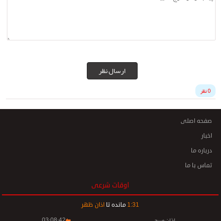
ارسال نظر
0 نظر
صفحه اصلی
اخبار
درباره ما
تماس با ما
اوقات شرعی
31
:
1
مانده تا
اذان ظهر
اذان صبح
03:08:42