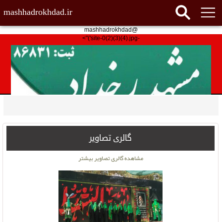
mashhadrokhdad.ir
@mashhadrokhdad
-site-0(2)(3)(4).jpg')">
گالری تصاویر
مشاهده گالری تصاویر بیشتر