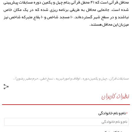
محافل قرآنی است که ۴۱ محفل قرآنی بنام چهل و یکمین دوره مسابقات پیش‌بینی
شده است. جانمایی محافل به طریقی برنامه ریزی شده که در یک مکان خاص
نباشند و در سطح شهر گسترده‌اند. ۱۰ مسجد شاخص و ۱۰ بقاع متبرکه شاخص نیز
میزبان این محافل هستند.
مسابقات قرآن
چهل و یکمین دوره
اوقاف و امورخیریه
نسخ خطی
حرم مطهر رضوی!
،
،
،
،
،
محفل قرآنی
پایگاه خبری مشهد رخداد
،
،
نظرات کاربران
*
نام و نام خانوادگی