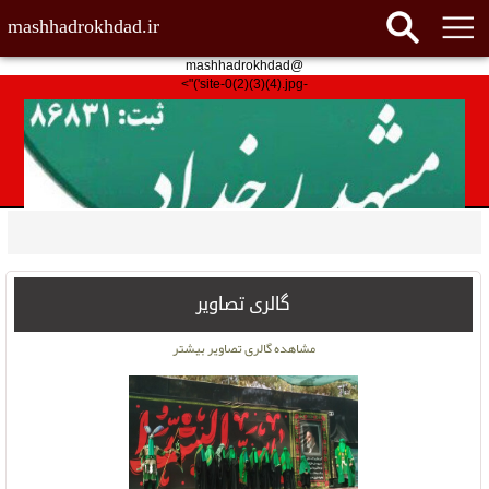
mashhadrokhdad.ir
@mashhadrokhdad
-site-0(2)(3)(4).jpg')">
گالری تصاویر
مشاهده گالری تصاویر بیشتر