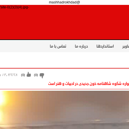
@mashhadrokhdad
-site-0(2)(3)(4).jpg')">
اویر
استانداردها
درباره ما
تماس با ما
۱۴۰۳/۲/۲۸ جمعه
)
0
(
)
0
(
شنواره شکوه شاهنامه خون جدیدی در ادبیات و هنر است