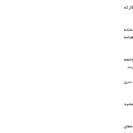
ار که
ختانه
هنامه
جامعه
رند.
ک سری
 مشهد
 و ۲۲ برنده داشتیم. در شاخه‌های