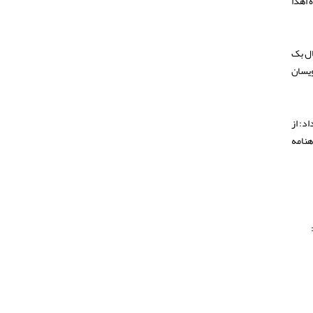
 نفرات سوم ۱۰ میلیون تومان جایزه اهدا
د. همچنین امسال بک
ویسان
د: از
هنامه