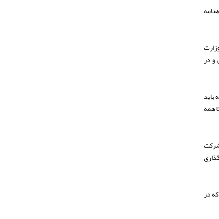
هنامه
وزارت
 و در
 باید
ا همه
 شرکت
گذاری
که در