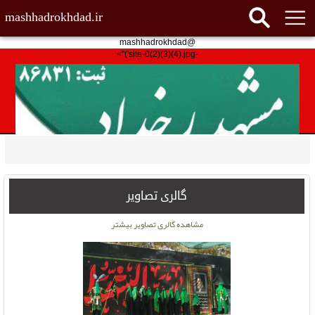
mashhadrokhdad.ir
@mashhadrokhdad
-site-0(2)(3)(4).jpg')">
گالری تصاویر
مشاهده گالری تصاویر بیشتر