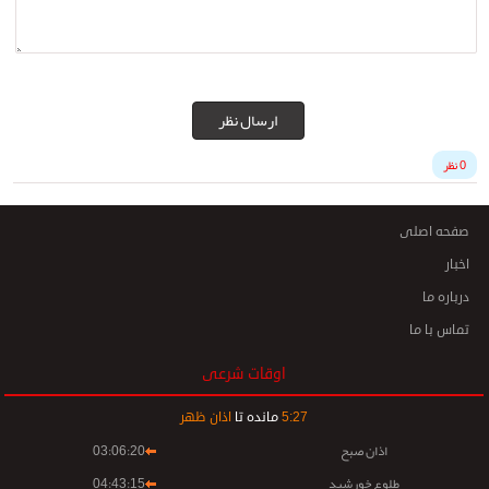
ارسال نظر
0 نظر
صفحه اصلی
اخبار
درباره ما
تماس با ما
اوقات شرعی
27
:
5
مانده تا
اذان ظهر
اذان صبح
03:06:20
طلوع خورشید
04:43:15