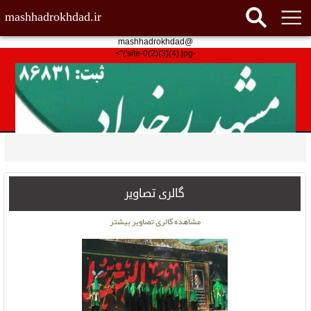
mashhadrokhdad.ir
@mashhadrokhdad
-site-0(2)(3)(4).jpg')">
گالری تصاویر
مشاهده گالری تصاویر بیشتر