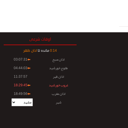
اوقات شرعی
14
:
0
مانده تا
اذان ظهر
اذان صبح
03:07:31
طلوع خورشید
04:44:03
اذان ظهر
11:37:57
غروب خورشید
18:29:45
اذان مغرب
18:49:56
شهر