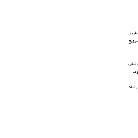
 طریق
ترویج
عاشقی
ود.
رهنگ و ارشاد