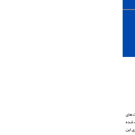
ت های
ف شده
ی این