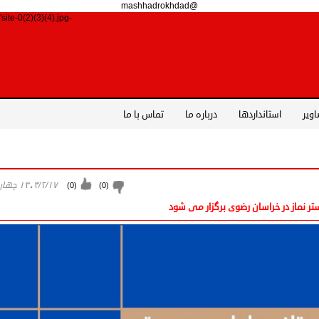
@mashhadrokhdad
-site-0(2)(3)(4).jpg')">
اویر
استانداردها
درباره ما
تماس با ما
۱۴۰۴/۲/۱۷ چهارشنبه
)
0
(
)
0
(
ر نماز در خراسان رضوی برگزار می شود