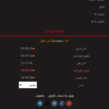
اخبار
درباره ما
تماس با ما
اوقات شرعی
24
:
1
مانده تا
اذان ظهر
اذان صبح
03:08:42
طلوع خورشید
04:44:52
اذان ظهر
11:37:49
غروب خورشید
18:28:40
اذان مغرب
18:48:48
شهر
ورود به حساب کاربری
عضویت