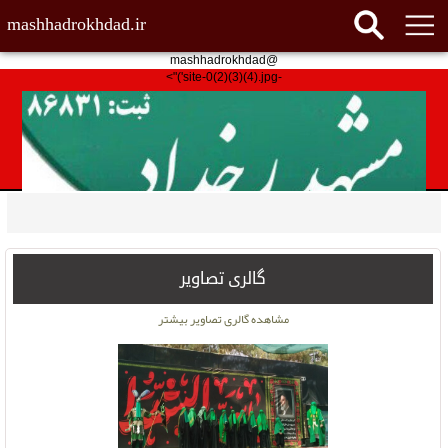
mashhadrokhdad.ir
@mashhadrokhdad
-site-0(2)(3)(4).jpg')">
گالری تصاویر
مشاهده گالری تصاویر بیشتر